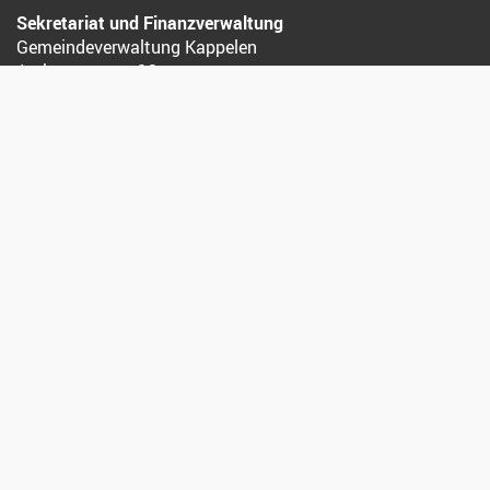
Sekretariat und Finanzverwaltung
Gemeindeverwaltung Kappelen
Aarbergstrasse 12
3273 Kappelen
032 392 12 12