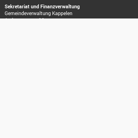
Sekretariat und Finanzverwaltung
Gemeindeverwaltung Kappelen
Aarbergstrasse 12
3273 Kappelen
032 392 12 12