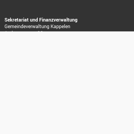
Sekretariat und Finanzverwaltung
Gemeindeverwaltung Kappelen
Aarbergstrasse 12
3273 Kappelen
032 392 12 12