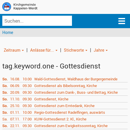
Home
|
|
|
Zeitraum
Anlässe für...
Stichworte
Jahre
tag.keyword.one - Gottesdienst
So.
16.08.
10.00
Wald-Gottesdienst, Waldhaus der Burgergemeinde
So.
06.09.
09.30
Gottesdienst als Bibelsonntag, Kirche
So.
20.09.
09.30
Gottesdienst zum Dank-, Buss- und Bettag, Kirche
So.
11.10.
09.30
Gottesdienst, Kirche
So.
25.10.
09.30
Gottesdienst zum Erntedank, Kirche
So.
01.11.
10.00
Regio-Gottesdienst Radelfingen, auswärts
Sa.
07.11.
17.00
KUW-Gottesdienst 2. Kl., Kirche
So.
22.11.
09.30
Gottesdienst zum Ewigkeitssonntag, Kirche